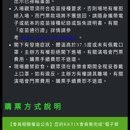
出示已掃瞄畫面。
入場觀眾須符合疫苗接種要求，否則場地有權拒
絕入場，而門票款項將不獲退回，請隨身攜帶電
子或紙本的疫苗接種紀錄或豁免證明書，有關
「疫苗通行證」詳情請參
考
https://bit.ly/3LuXdKC
。
閣下有發燒症狀、體溫高於37.5度或未有佩戴口
罩，主辦方有權拒絕閣下進場，有關演唱會門票
費用、購票手續費恕不退還。
現場嚴禁飲食，觀眾須在音樂會期間全程妥善戴
上口罩，如有違反，主辦方有權請其離場，有關
演唱會門票費用、購票手續費恕不退還。
購 票 方 式 說 明
【會員相關權益公告】您的KKTIX會員需完成"電子郵