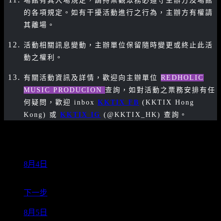
場館有其入場規定，請持票觀眾務必遵守主辦方及場館
的各項規定。如有干擾活動進行之行為，主辦方有權請
其離場。
活動相關訊息變動，主辦單位保留隨時變更或終止此活
動之權利。
有關活動資訊及詳情，歡迎向主辦單位
REDHOLIC
MUSIC PRODUCION
查詢，如對活動之票務安排有任
何疑問，
歡迎 inbox
KKTIX FB
(KKTIX Hong
Kong) 或
KKTIX IG
(@KKTIX_HK) 查詢。
活動場次
8月4日
2022/08/04 20:00(+0800)
Music Zone @ KITEC
下一步
8月5日