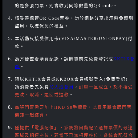
的是多張門票，則會收到同等數量的QR code。
請妥善保管QR Code票券，勿於網路分享出示避免遭到
盜用，以確保您的權益。
本活動只接受信用卡(VISA/MASTER/UNIONPAY)付
款。
為方便查看購買紀錄，請購買前先免費登記成
KKTIX會
員
。
限以KKTIX會員或KKBOX會員帳號登入(免費登記)，
請消費者先免費
加入成會員
，
訂單一旦成立，恕不接受
更改、取消、退回或退款
。
每張門票需要加上HKD $8手續費，此費用將會跟門票
價錢一起結算。
僅提供「電腦配位」，系統將自動配至選擇票價的最適
區域及相連座位，若當下已無相連座位，系統會配符合