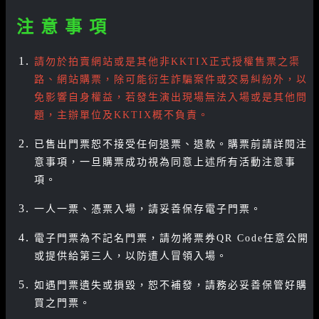
注 意 事 項
請勿於拍賣網站或是其他非KKTIX正式授權售票之渠
路、網站購票，除可能衍生詐騙案件或交易糾紛外，以
免影響自身權益，若發生演出現場無法入場或是其他問
題，主辦單位及KKTIX概不負責。
已售出門票恕不接受任何退票、退款。購票前請詳閱注
意事項，一旦購票成功視為同意上述所有活動注意事
項。
一人一票、憑票入場，請妥善保存電子門票。
電子門票為不記名門票，請勿將票券QR Code任意公開
或提供給第三人，以防遭人冒領入場。
如遇門票遺失或損毀，恕不補發，請務必妥善保管好購
買之門票。