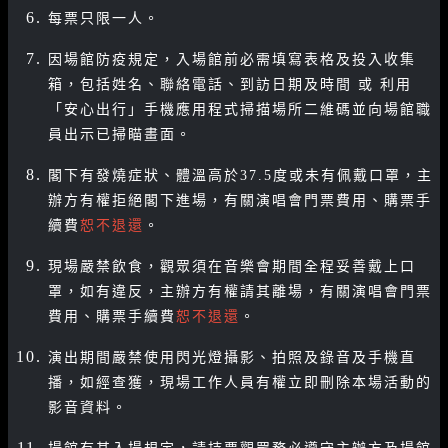
每票只限一人。
因場館防疫規定，入場館前必需填寫表格及投入收集
箱，包括姓名、聯絡電話、到訪日期及時間 或 利用
「安心出行」手機應用程式掃描場所二維碼並向場館職
員出示已掃瞄畫面。
閣下有發燒症狀、體溫高於37.5度或未有佩戴口罩，主
辦方有權拒絕閣下進場，有關演唱會門票費用、購票手
續費
恕不退還
。
現場嚴禁飲食，觀眾須在音樂會期間全程妥善戴上口
罩，如有違反，主辦方有權請其離場，有關演唱會門票
費用、購票手續費
恕不退還
。
演出期間嚴禁使用閃光燈攝影、拍照及錄音及手機直
播，如經查獲，現場工作人員有權立即刪除本場活動的
影音資料。