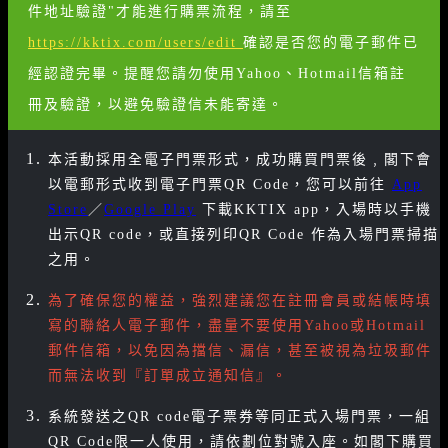
件地址驗證"才能進行購票流程，請至
https://kktix.com/users/edit
確認是否您的電子郵件已
經認證完畢。提醒您請勿使用Yahoo、Hotmail信箱註
冊及驗證，以避免驗證信未能寄達。
本活動採用全電子門票形式，成功購買門票後﹐閣下會
以電郵形式收到電子門票QR Code，您可以前往
App
Store
／
Google Play
下載KKTIX app，入場時以手機
出示QR code，或直接列印QR Code 作為入場門票掃描
之用。
為了確保您的權益，強烈建議您在註冊會員或結帳時填
寫的聯絡人電子郵件，盡量不要使用Yahoo或Hotmail
郵件信箱，以免因為擋信、漏信，甚至被視為垃圾郵件
而無法收到『訂單成立通知信』。
系統發送之QR code電子票券等同正式入場門票，一組
QR Code限一人使用，請依劃位對號入座。如閣下購買